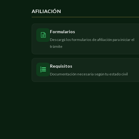
BINNER YAMIL NICOLAS
URQUIA MARIO ALBERTO
AFILIACIÓN
CABRERA VICTOR MANUE
VIEYRA SANTIAGO JESUS
Formularios
GAINZA HERNAN EZEQUIE
Descargá los formularios de afiliación para iniciar el
trámite
GOMEZ SERGIO ADRIAN
LUDUEÑA MARCELO GABR
Requisitos
Documentación necesaria según tu estado civil
MENESTEROLO EMILIANO
PANERO MARTIN
VASSALLO DIEGO PEDRO