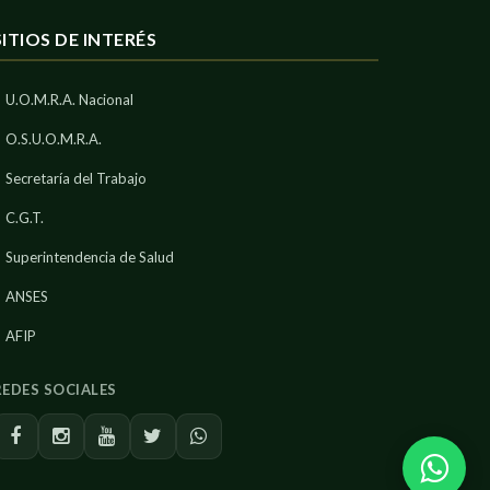
SITIOS DE INTERÉS
U.O.M.R.A. Nacional
O.S.U.O.M.R.A.
Secretaría del Trabajo
C.G.T.
Superintendencia de Salud
ANSES
AFIP
REDES SOCIALES