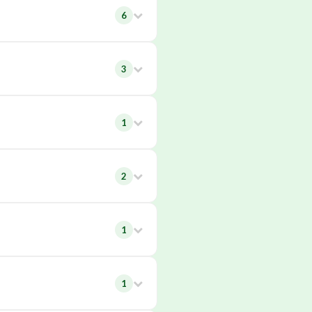
6
3
1
2
1
1