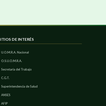
SITIOS DE INTERÉS
U.O.M.R.A. Nacional
O.S.U.O.M.R.A.
Secretaría del Trabajo
C.G.T.
Superintendencia de Salud
ANSES
AFIP