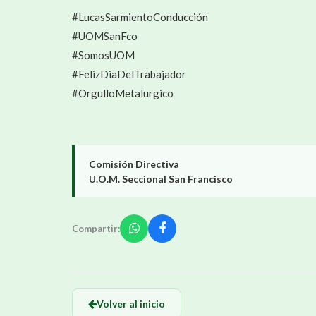
#LucasSarmientoConducción
#UOMSanFco
#SomosUOM
#FelizDiaDelTrabajador
#OrgulloMetalurgico
Comisión Directiva
U.O.M. Seccional San Francisco
Compartir:
Volver al inicio